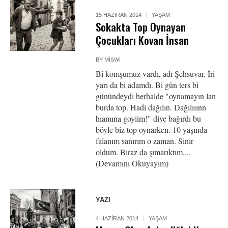
15 HAZIRAN 2014
YAŞAM
Sokakta Top Oynayan
Çocukları Kovan İnsan
BY
MISWI
Bi komşumuz vardı, adı Şehsuvar. İri
yarı da bi adamdı. Bi gün ters bi
günündeydi herhalde "oynamayın lan
burda top. Hadi dağılın. Dağılııınn
hıamına goyiim!" diye bağırdı bu
böyle biz top oynarken. 10 yaşında
falanım sanırım o zaman. Sinir
oldum. Biraz da şımarıktım....
(Devamını Okuyayım)
YAZI
4 HAZIRAN 2014
YAŞAM