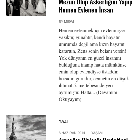
Mezun Olup Askerliğini Yapıp
Hemen Evlenen İnsan
BY
MISWI
Hemen evlenmek için evlenmişse
yazıktır, günahtır, kendi hayatın
umrumda değil ama kızın hayatını
kararttın, Zeus senin belanı versin!
Yok dünyanın en güzel insanını
bulduğuna inanıp hatta mümkünse
emin olup evlendiyse üstaddır,
hocadır, gurudur, cennetin en düşük
ihtimal 5. mertebesinde yeri
ayrılmıştır. Hatta... (Devamını
Okuyayım)
YAZI
3 HAZIRAN 2014
YAŞAM