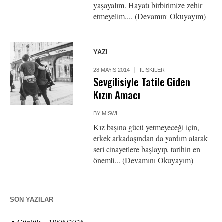
yaşayalım. Hayatı birbirimize zehir
etmeyelim.... (Devamını Okuyayım)
YAZI
28 MAYIS 2014
İLIŞKILER
Sevgilisiyle Tatile Giden
Kızın Amacı
BY
MISWI
Kız başına gücü yetmeyeceği için,
erkek arkadaşından da yardım alarak
seri cinayetlere başlayıp, tarihin en
önemli... (Devamını Okuyayım)
SON YAZILAR
Günlük – 10/06/2026