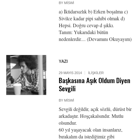
BY
MISWI
a) İktidarsızlık b) Erken boşalma c)
Sivilce kadar pipi sahibi olmak d)
Hepsi. Doğru cevap d şıkkı.
Tanım: Yukarıdaki bütün
nedenlerdir.... (Devamını Okuyayım)
YAZI
29 MAYIS 2014
İLIŞKILER
Başkasına Aşık Oldum Diyen
Sevgili
BY
MISWI
Sevgili değildir, açık sözlü, dürüst bir
arkadaştır. Hoşçakalsındır. Mutlu
olsundur.
60 yıl yaşayacak olan insanlarız,
bırakalım da istediğimiz gibi