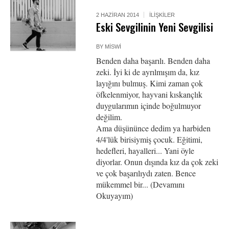
2 HAZIRAN 2014
İLIŞKILER
Eski Sevgilinin Yeni Sevgilisi
BY
MISWI
Benden daha başarılı. Benden daha
zeki. İyi ki de ayrılmışım da, kız
layığını bulmuş. Kimi zaman çok
öfkelenmiyor, hayvani kıskançlık
duygularımın içinde boğulmuyor
değilim.
Ama düşününce dedim ya harbiden
4/4'lük birisiymiş çocuk. Eğitimi,
hedefleri, hayalleri... Yani öyle
diyorlar. Onun dışında kız da çok zeki
ve çok başarılıydı zaten. Bence
mükemmel bir... (Devamını
Okuyayım)