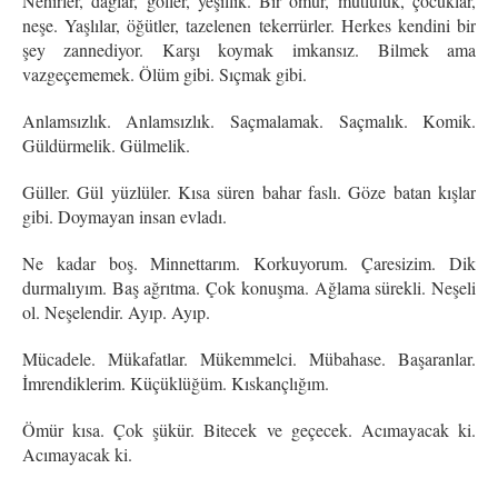
Nehirler, dağlar, göller, yeşillik. Bir ömür, mutluluk, çocuklar,
neşe. Yaşlılar, öğütler, tazelenen tekerrürler. Herkes kendini bir
şey zannediyor. Karşı koymak imkansız. Bilmek ama
vazgeçememek. Ölüm gibi. Sıçmak gibi.
Anlamsızlık. Anlamsızlık. Saçmalamak. Saçmalık. Komik.
Güldürmelik. Gülmelik.
Güller. Gül yüzlüler. Kısa süren bahar faslı. Göze batan kışlar
gibi. Doymayan insan evladı.
Ne kadar boş. Minnettarım. Korkuyorum. Çaresizim. Dik
durmalıyım. Baş ağrıtma. Çok konuşma. Ağlama sürekli. Neşeli
ol. Neşelendir. Ayıp. Ayıp.
Mücadele. Mükafatlar. Mükemmelci. Mübahase. Başaranlar.
İmrendiklerim. Küçüklüğüm. Kıskançlığım.
Ömür kısa. Çok şükür. Bitecek ve geçecek. Acımayacak ki.
Acımayacak ki.