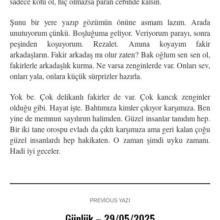
sadece kötü ol, hiç olmazsa paran cebinde kalsın.
Şunu bir yere yazıp gözümün önüne asmam lazım. Arada
unutuyorum çünkü. Boşluğuma geliyor. Veriyorum parayı, sonra
peşinden koşuyorum. Rezalet. Amına koyayım fakir
arkadaşların. Fakir arkadaş mı olur zaten? Bak oğlum sen sen ol,
fakirlerle arkadaşlık kurma. Ne varsa zenginlerde var. Onları sev,
onları yala, onlara küçük sürprizler hazırla.
Yok be. Çok delikanlı fakirler de var. Çok kancık zenginler
olduğu gibi. Hayat işte. Bahtımıza kimler çıkıyor karşımıza. Ben
yine de memnun sayılırım halimden. Güzel insanlar tanıdım hep.
Bir iki tane orospu evladı da çıktı karşımıza ama geri kalan çoğu
güzel insanlardı hep hakikaten. O zaman şimdi uyku zamanı.
Hadi iyi geceler.
PREVIOUS YAZI
Günlük – 29/05/2025