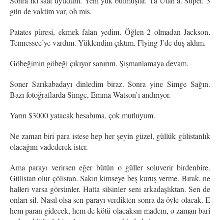
Sonra iki saat uyudum. Yeni yük bulmuşlar. Ta Utah’a. Süper. 3
gün de vaktim var, oh mis.
Patates püresi, ekmek falan yedim. Öğlen 2 olmadan Jackson,
Tennessee’ye vardım. Yüklendim çıktım. Flying J’de duş aldım.
Göbeğimin göbeği çıkıyor sanırım. Şişmanlamaya devam.
Soner Sarıkabadayı dinledim biraz. Sonra yine Simge Sağın.
Bazı fotoğraflarda Simge, Emma Watson’ı andırıyor.
Yarın $3000 yatacak hesabıma, çok mutluyum.
Ne zaman biri para istese hep her şeyin güzel, güllük gülistanlık
olacağını vadederek ister.
Ama parayı verirsen eğer bütün o güller soluverir birdenbire.
Gülistan olur çölistan. Sakın kimseye beş kuruş verme. Bırak, ne
halleri varsa görsünler. Hatta silsinler seni arkadaşlıktan. Sen de
onları sil. Nasıl olsa sen parayı verdikten sonra da öyle olacak. E
hem paran gidecek, hem de kötü olacaksın madem, o zaman bari