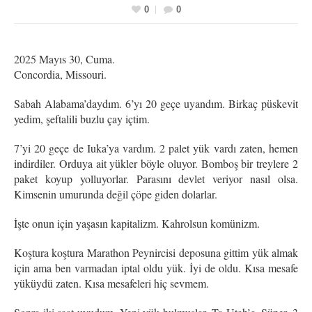
0
0
2025 Mayıs 30, Cuma.
Concordia, Missouri.
Sabah Alabama’daydım. 6’yı 20 geçe uyandım. Birkaç püskevit
yedim, şeftalili buzlu çay içtim.
7’yi 20 geçe de Iuka’ya vardım. 2 palet yük vardı zaten, hemen
indirdiler. Orduya ait yükler böyle oluyor. Bomboş bir treylere 2
paket koyup yolluyorlar. Parasını devlet veriyor nasıl olsa.
Kimsenin umurunda değil çöpe giden dolarlar.
İşte onun için yaşasın kapitalizm. Kahrolsun komünizm.
Koştura koştura Marathon Peynircisi deposuna gittim yük almak
için ama ben varmadan iptal oldu yük. İyi de oldu. Kısa mesafe
yüküydü zaten. Kısa mesafeleri hiç sevmem.