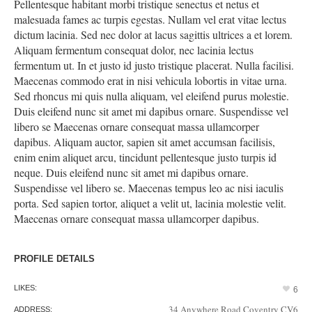
Pellentesque habitant morbi tristique senectus et netus et
malesuada fames ac turpis egestas. Nullam vel erat vitae lectus
dictum lacinia. Sed nec dolor at lacus sagittis ultrices a et lorem.
Aliquam fermentum consequat dolor, nec lacinia lectus
fermentum ut. In et justo id justo tristique placerat. Nulla facilisi.
Maecenas commodo erat in nisi vehicula lobortis in vitae urna.
Sed rhoncus mi quis nulla aliquam, vel eleifend purus molestie.
Duis eleifend nunc sit amet mi dapibus ornare. Suspendisse vel
libero se Maecenas ornare consequat massa ullamcorper
dapibus. Aliquam auctor, sapien sit amet accumsan facilisis,
enim enim aliquet arcu, tincidunt pellentesque justo turpis id
neque. Duis eleifend nunc sit amet mi dapibus ornare.
Suspendisse vel libero se. Maecenas tempus leo ac nisi iaculis
porta. Sed sapien tortor, aliquet a velit ut, lacinia molestie velit.
Maecenas ornare consequat massa ullamcorper dapibus.
PROFILE DETAILS
LIKES:
6
34 Anywhere Road Coventry CV6
ADDRESS: